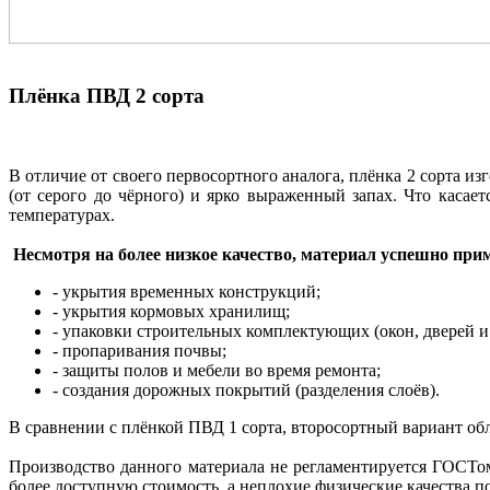
Плёнка ПВД 2 сорта
В отличие от своего первосортного аналога, плёнка 2 сорта и
(от серого до чёрного) и ярко выраженный запах. Что касает
температурах.
Несмотря на более низкое качество, материал успешно при
- укрытия временных конструкций;
- укрытия кормовых хранилищ;
- упаковки строительных комплектующих (окон, дверей и т
- пропаривания почвы;
- защиты полов и мебели во время ремонта;
- создания дорожных покрытий (разделения слоёв).
В сравнении с плёнкой ПВД 1 сорта, второсортный вариант об
Производство данного материала не регламентируется ГОСТом,
более доступную стоимость, а неплохие физические качества п