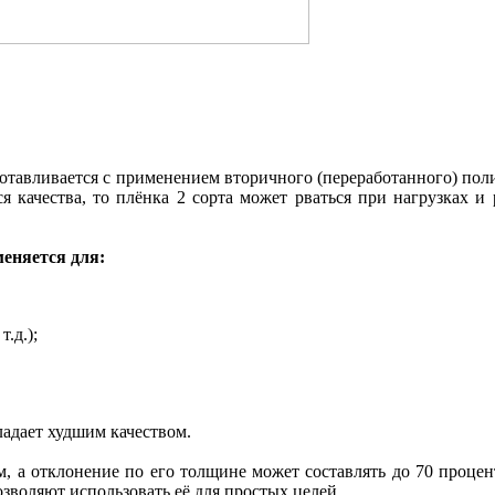
зготавливается с применением вторичного (переработанного) пол
ся качества, то плёнка 2 сорта может рваться при нагрузках 
меняется для:
.д.);
ладает худшим качеством.
 а отклонение по его толщине может составлять до 70 процентов
озволяют использовать её для простых целей.