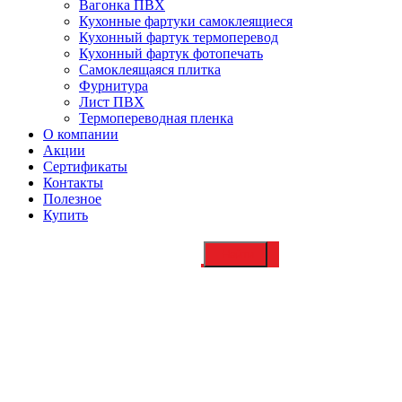
Вагонка ПВХ
Кухонные фартуки самоклеящиеся
Кухонный фартук термоперевод
Кухонный фартук фотопечать
Самоклеящаяся плитка
Фурнитура
Лист ПВХ
Термопереводная пленка
О компании
Акции
Сертификаты
Контакты
Полезное
Купить
Купить
Шарм в Волгограде недорого,
продажа, цена